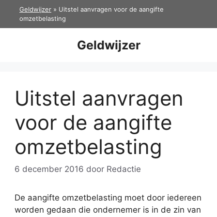
Ga
Geldwijzer
»
Uitstel aanvragen voor de aangifte
naar
omzetbelasting
de
inhoud
Geldwijzer
Uitstel aanvragen
voor de aangifte
omzetbelasting
6 december 2016
door
Redactie
De aangifte omzetbelasting moet door iedereen
worden gedaan die ondernemer is in de zin van