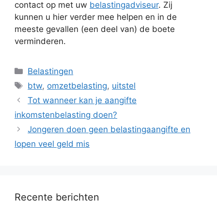
contact op met uw
belastingadviseur
. Zij
kunnen u hier verder mee helpen en in de
meeste gevallen (een deel van) de boete
verminderen.
Categorieën
Belastingen
Tags
btw
,
omzetbelasting
,
uitstel
Tot wanneer kan je aangifte
inkomstenbelasting doen?
Jongeren doen geen belastingaangifte en
lopen veel geld mis
Recente berichten