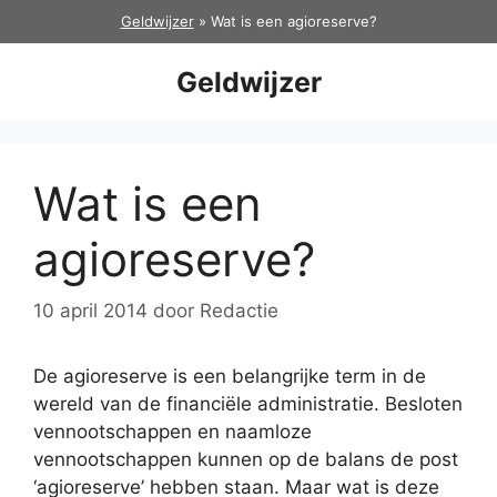
Ga
Geldwijzer
»
Wat is een agioreserve?
naar
de
Geldwijzer
inhoud
Wat is een
agioreserve?
10 april 2014
door
Redactie
De agioreserve is een belangrijke term in de
wereld van de financiële administratie. Besloten
vennootschappen en naamloze
vennootschappen kunnen op de balans de post
‘agioreserve’ hebben staan. Maar wat is deze