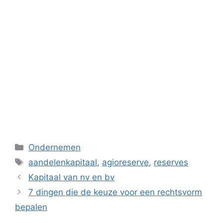
Categorieën
Ondernemen
Tags
aandelenkapitaal
,
agioreserve
,
reserves
Kapitaal van nv en bv
7 dingen die de keuze voor een rechtsvorm
bepalen