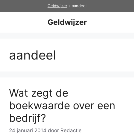
Ga
Geldwijzer
»
aandeel
naar
de
Geldwijzer
inhoud
aandeel
Wat zegt de
boekwaarde over een
bedrijf?
24 januari 2014
door
Redactie