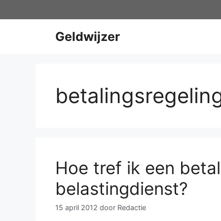
Ga
naar
de
Geldwijzer
inhoud
betalingsregelin
Hoe tref ik een beta
belastingdienst?
15 april 2012
door
Redactie