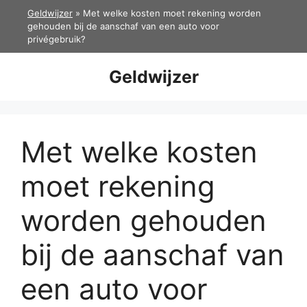
Ga
Geldwijzer
»
Met welke kosten moet rekening worden
naar
gehouden bij de aanschaf van een auto voor
privégebruik?
de
inhoud
Geldwijzer
Met welke kosten
moet rekening
worden gehouden
bij de aanschaf van
een auto voor