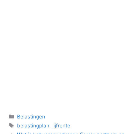
Categorieën
Belastingen
Tags
belastingplan
,
lijfrente