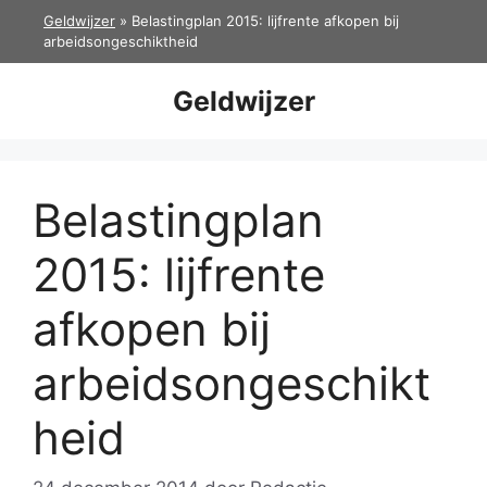
Ga
Geldwijzer
»
Belastingplan 2015: lijfrente afkopen bij
naar
arbeidsongeschiktheid
de
inhoud
Geldwijzer
Belastingplan
2015: lijfrente
afkopen bij
arbeidsongeschikt
heid