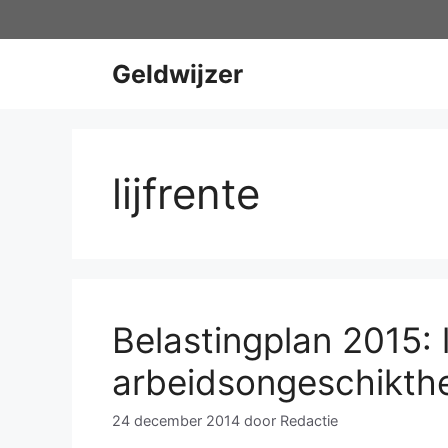
Ga
naar
de
Geldwijzer
inhoud
lijfrente
Belastingplan 2015: l
arbeidsongeschikth
24 december 2014
door
Redactie