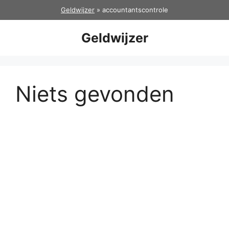
Ga
Geldwijzer
»
accountantscontrole
naar
de
Geldwijzer
inhoud
Niets gevonden