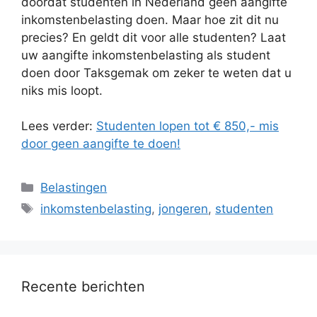
doordat studenten in Nederland geen aangifte
inkomstenbelasting doen. Maar hoe zit dit nu
precies? En geldt dit voor alle studenten? Laat
uw aangifte inkomstenbelasting als student
doen door Taksgemak om zeker te weten dat u
niks mis loopt.
Lees verder:
Studenten lopen tot € 850,- mis
door geen aangifte te doen!
Categorieën
Belastingen
Tags
inkomstenbelasting
,
jongeren
,
studenten
Recente berichten