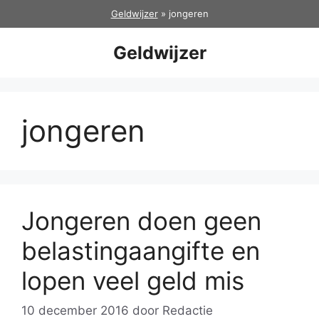
Ga
Geldwijzer
»
jongeren
naar
de
Geldwijzer
inhoud
jongeren
Jongeren doen geen
belastingaangifte en
lopen veel geld mis
10 december 2016
door
Redactie