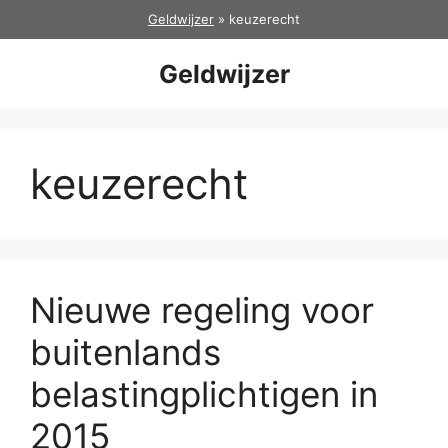
Ga
Geldwijzer
»
keuzerecht
naar
de
Geldwijzer
inhoud
keuzerecht
Nieuwe regeling voor
buitenlands
belastingplichtigen in
2015