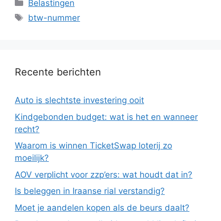
Categorieën
Belastingen
Tags
btw-nummer
Recente berichten
Auto is slechtste investering ooit
Kindgebonden budget: wat is het en wanneer
recht?
Waarom is winnen TicketSwap loterij zo
moeilijk?
AOV verplicht voor zzp’ers: wat houdt dat in?
Is beleggen in Iraanse rial verstandig?
Moet je aandelen kopen als de beurs daalt?