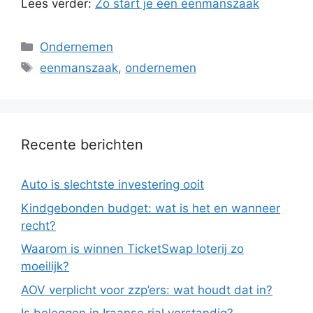
Lees verder:
Zo start je een eenmanszaak
Categorieën
Ondernemen
Tags
eenmanszaak
,
ondernemen
Recente berichten
Auto is slechtste investering ooit
Kindgebonden budget: wat is het en wanneer
recht?
Waarom is winnen TicketSwap loterij zo
moeilijk?
AOV verplicht voor zzp’ers: wat houdt dat in?