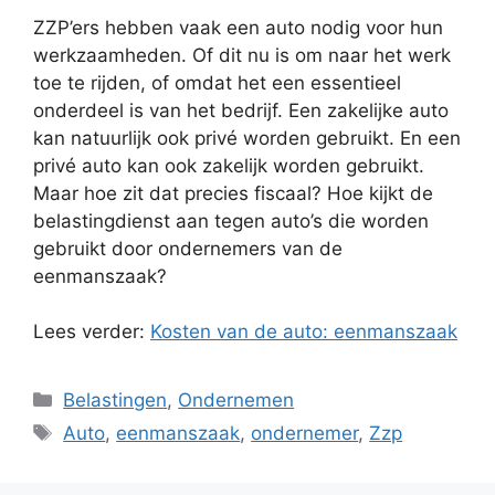
ZZP’ers hebben vaak een auto nodig voor hun
werkzaamheden. Of dit nu is om naar het werk
toe te rijden, of omdat het een essentieel
onderdeel is van het bedrijf. Een zakelijke auto
kan natuurlijk ook privé worden gebruikt. En een
privé auto kan ook zakelijk worden gebruikt.
Maar hoe zit dat precies fiscaal? Hoe kijkt de
belastingdienst aan tegen auto’s die worden
gebruikt door ondernemers van de
eenmanszaak?
Lees verder:
Kosten van de auto: eenmanszaak
Categorieën
Belastingen
,
Ondernemen
Tags
Auto
,
eenmanszaak
,
ondernemer
,
Zzp