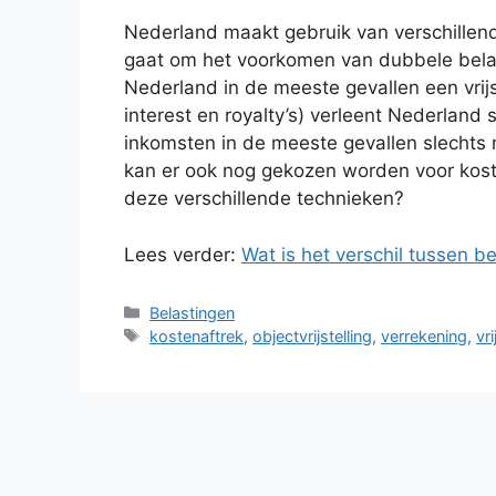
Nederland maakt gebruik van verschille
gaat om het voorkomen van dubbele belasti
Nederland in de meeste gevallen een vrijst
interest en royalty’s) verleent Nederland
inkomsten in de meeste gevallen slechts
kan er ook nog gekozen worden voor kosten
deze verschillende technieken?
Lees verder:
Wat is het verschil tussen be
Categorieën
Belastingen
Tags
kostenaftrek
,
objectvrijstelling
,
verrekening
,
vri