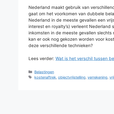
Nederland maakt gebruik van verschille
gaat om het voorkomen van dubbele belasti
Nederland in de meeste gevallen een vrijst
interest en royalty’s) verleent Nederland
inkomsten in de meeste gevallen slechts
kan er ook nog gekozen worden voor kosten
deze verschillende technieken?
Lees verder:
Wat is het verschil tussen be
Categorieën
Belastingen
Tags
kostenaftrek
,
objectvrijstelling
,
verrekening
,
vri