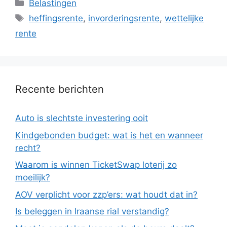
Categorieën
Belastingen
Tags
heffingsrente
,
invorderingsrente
,
wettelijke
rente
Recente berichten
Auto is slechtste investering ooit
Kindgebonden budget: wat is het en wanneer
recht?
Waarom is winnen TicketSwap loterij zo
moeilijk?
AOV verplicht voor zzp’ers: wat houdt dat in?
Is beleggen in Iraanse rial verstandig?