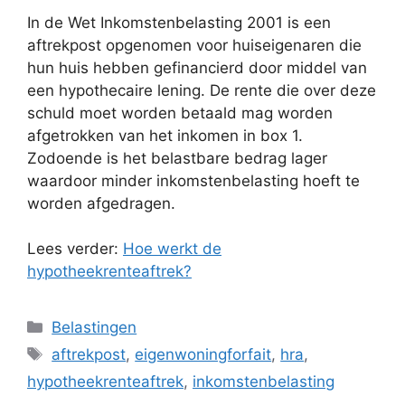
In de Wet Inkomstenbelasting 2001 is een
aftrekpost opgenomen voor huiseigenaren die
hun huis hebben gefinancierd door middel van
een hypothecaire lening. De rente die over deze
schuld moet worden betaald mag worden
afgetrokken van het inkomen in box 1.
Zodoende is het belastbare bedrag lager
waardoor minder inkomstenbelasting hoeft te
worden afgedragen.
Lees verder:
Hoe werkt de
hypotheekrenteaftrek?
Categorieën
Belastingen
Tags
aftrekpost
,
eigenwoningforfait
,
hra
,
hypotheekrenteaftrek
,
inkomstenbelasting